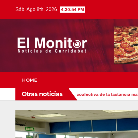
Saltar
Sáb. Ago 8th, 2026
4:30:55 PM
al
contenido
HOME
Otras noticias
tancia biológica y psicoafectiva de la lactancia materna
Área