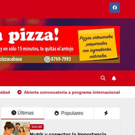
erta convocatoria a programa internacional que ha destacado a j
Últimas
Populares
SALUD
Nutrir y conectar: la importancia