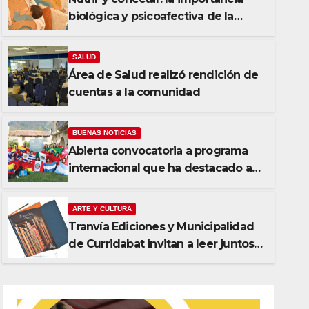
biológica y psicoafectiva de la
lactancia materna
SALUD
Área de Salud realizó rendición de
cuentas a la comunidad
BUENAS NOTICIAS
Abierta convocatoria a programa
ARTE Y CULTURA
internacional que ha destacado a
Tranvía Ediciones y Municipa
jóvenes de Curridabat
invitan a leer juntos para cele
ARTE Y CULTURA
Tranvía Ediciones y Municipalidad
23/04/2026
REDACCIÓN MONITOR
de Curridabat invitan a leer juntos
para celebrar el Día del Libro