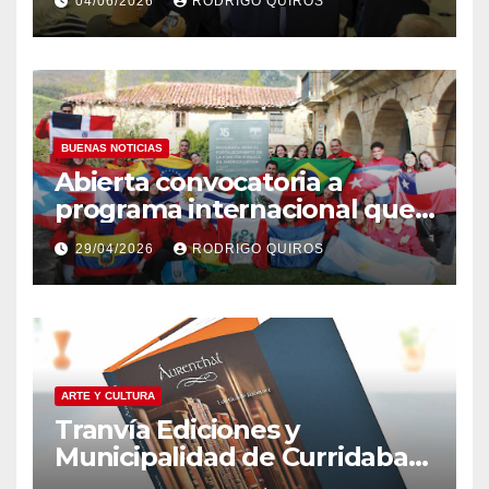
04/06/2026
RODRIGO QUIROS
BUENAS NOTICIAS
Abierta convocatoria a
programa internacional que
ha destacado a jóvenes de
29/04/2026
RODRIGO QUIROS
Curridabat
ARTE Y CULTURA
Tranvía Ediciones y
Municipalidad de Curridabat
invitan a leer juntos para