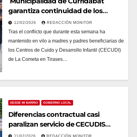
Municipalidad de Curridabat
garantiza continuidad de los
CECUDIs
12/02/2026
REDACCIÓN MONITOR
Tras el conflicto que durante esta semana ha
mantenido en vilo a madres y padres beneficiarias de
los Centros de Cuido y Desarrollo Infantil (CECUDI)
de La Cometa en Tirases…
DESDE MI BARRIO
GOBIERNO LOCAL
Diferencias contractual casi
paralizan servicio de CECUDIS
afectando a decenas de familias
11/02/2026
REDACCIÓN MONITOR