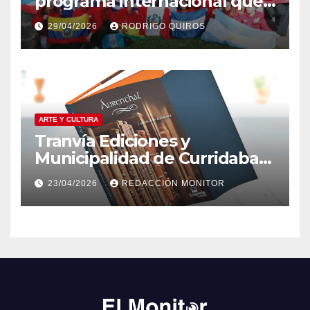
programa internacional que
ha destacado a jóvenes de
29/04/2026
RODRIGO QUIROS
Curridabat
ARTE Y CULTURA
Tranvía Ediciones y
Municipalidad de Curridabat
invitan a leer juntos para
23/04/2026
REDACCIÓN MONITOR
celebrar el Día del Libro