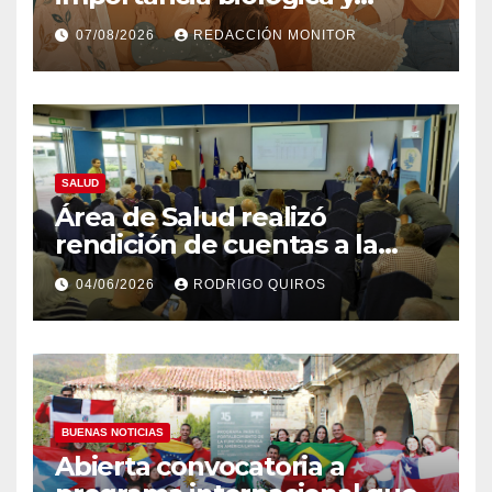
psicoafectiva de la lactancia
07/08/2026
REDACCIÓN MONITOR
materna
SALUD
Área de Salud realizó
rendición de cuentas a la
comunidad
04/06/2026
RODRIGO QUIROS
BUENAS NOTICIAS
Abierta convocatoria a