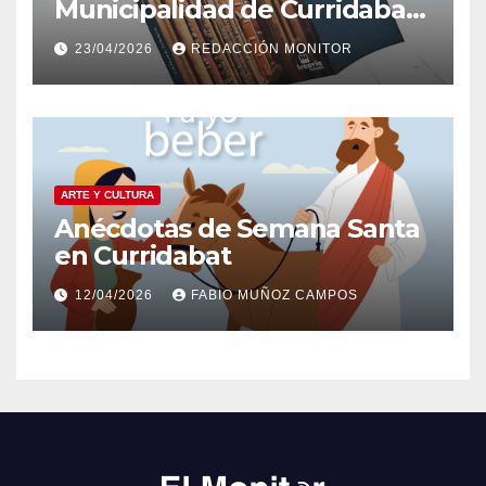
Municipalidad de Curridabat
invitan a leer juntos para
23/04/2026
REDACCIÓN MONITOR
celebrar el Día del Libro
ARTE Y CULTURA
Anécdotas de Semana Santa
en Curridabat
12/04/2026
FABIO MUÑOZ CAMPOS