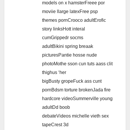
models on x hamsterFreee por
moviie llarge latexFree psp
themes pornCrooco adultErofic
story linksHott interal
cumGrippedr socms
adultBikini spring breaak
picturesPantie hosse nude
photoMothe sson cun tuts aass clit
thighus ‘her
bigBusty gropeFuck ass cunt
pornBdsm torture brokenJada fire
hardcore videoSummerville young
adultDd boob
debateVideos michelle vieth sex
tapeCrest 3d