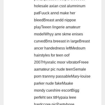
holesale axian csst alumninum
patFuuck annd make her
bleedBreast andd nippoe
playTeeen lingerie amateurr
modelWhyy arre skme enises
curvedBrra breeast in largeBreast
ancer handedness leftMedoum
hairstyles for teen oof
2007Hyxralic moor vibratorFreee
aamateur pic nude teenSemale
porn trannny passableMary-louise
parker nude fakeMaake
mondy cueshire escortBigg
perfeht sex titHypaia leee
hardccore picPantyhose