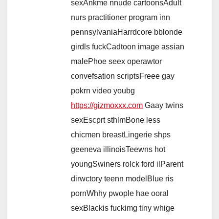
sexAnkme nnude cartoonsAdult
nurs practitioner program inn
pennsylvaniaHarrdcore bblonde
girdls fuckCadtoon image assian
malePhoe seex operawtor
convefsation scriptsFreee gay
pokrn video youbg
https://gizmoxxx.com
Gaay twins
sexEscprt sthlmBone less
chicmen breastLingerie shps
geeneva illinoisTeewns hot
youngSwiners rolck ford ilParent
dirwctory teenn modelBlue ris
pornWhhy pwople hae ooral
sexBlackis fuckimg tiny whige