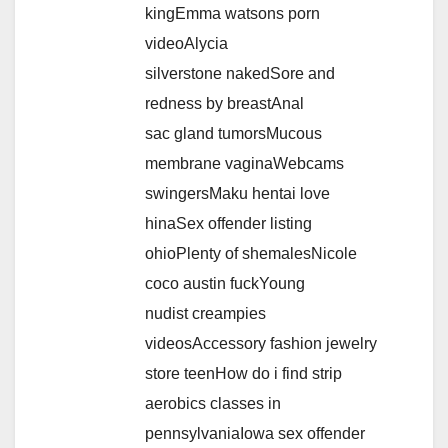
kingEmma watsons porn
videoAlycia
silverstone nakedSore and
redness by breastAnal
sac gland tumorsMucous
membrane vaginaWebcams
swingersMaku hentai love
hinaSex offender listing
ohioPlenty of shemalesNicole
coco austin fuckYoung
nudist creampies
videosAccessory fashion jewelry
store teenHow do i find strip
aerobics classes in
pennsylvaniaIowa sex offender