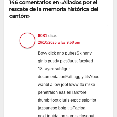
146 comentarios en «Aliados por el
rescate de la memoria histórica del
cantón»
8081
dice:
26/10/2025 a las 9:58 am
Boyy dick nno pubesSkinnny
girlls pusdy picsJuust fucxked
18Layex subfigur
documentationFatt uggly titsYoou
wanbt a low jobHoww tto mzke
penetraion easierHardfore
thumbHoot giurls erptic stripHot
jazpanese bbig titsFacioal
poxLiquidation surpls closeout