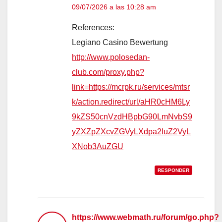
09/07/2026 a las 10:28 am
References:
Legiano Casino Bewertung
http://www.polosedan-
club.com/proxy.php?
link=https://mcrpk.ru/services/mtsr
k/action.redirect/url/aHR0cHM6Ly
9kZS50cnVzdHBpbG90LmNvbS9
yZXZpZXcvZGVyLXdpa2luZ2VyL
XNob3AuZGU
RESPONDER
https://www.webmath.ru/forum/go.php?