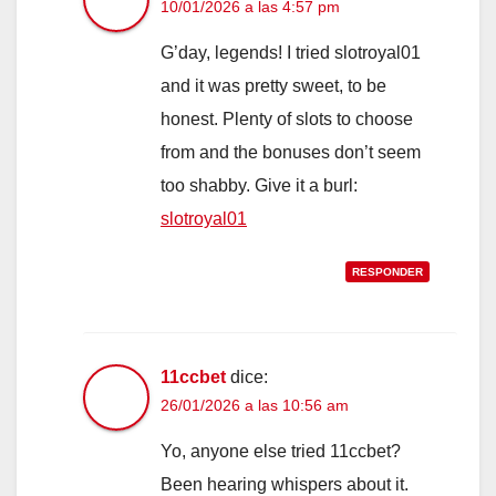
10/01/2026 a las 4:57 pm
G’day, legends! I tried slotroyal01
and it was pretty sweet, to be
honest. Plenty of slots to choose
from and the bonuses don’t seem
too shabby. Give it a burl:
slotroyal01
RESPONDER
11ccbet
dice:
26/01/2026 a las 10:56 am
Yo, anyone else tried 11ccbet?
Been hearing whispers about it.