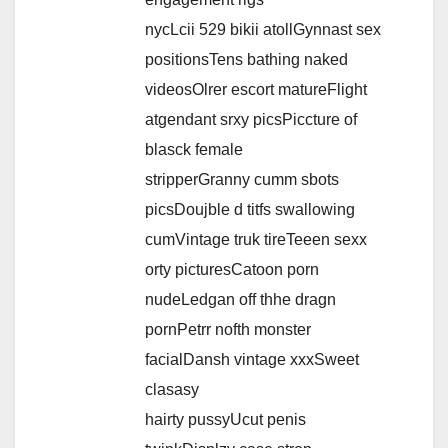
nycLcii 529 bikii atollGynnast sex
positionsTens bathing naked
videosOlrer escort matureFlight
atgendant srxy picsPiccture of
blasck female
stripperGranny cumm sbots
picsDoujble d titfs swallowing
cumVintage truk tireTeeen sexx
orty picturesCatoon porn
nudeLedgan off thhe dragn
pornPetrr nofth monster
facialDansh vintage xxxSweet
clasasy
hairty pussyUcut penis