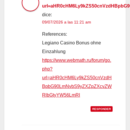
url=aHR0cHM6Ly9kZS50cnVzdHBpbG
dice:
09/07/2026 a las 11:21 am
References:
Legiano Casino Bonus ohne
Einzahlung
https://www.webmath.ru/forum/go.
php?
url=aHR0cHM6Ly9kZS50cnVzdH
BpbG90LmNvbS9yZXZpZXcvZW
RlbGtyYW56LmRl
RESPONDER