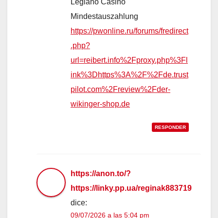
Legiano Casino
Mindestauszahlung
https://pwonline.ru/forums/fredirect
.php?
url=reibert.info%2Fproxy.php%3Fl
ink%3Dhttps%3A%2F%2Fde.trust
pilot.com%2Freview%2Fder-
wikinger-shop.de
RESPONDER
https://anon.to/?
https://linky.pp.ua/reginak883719
dice:
09/07/2026 a las 5:04 pm