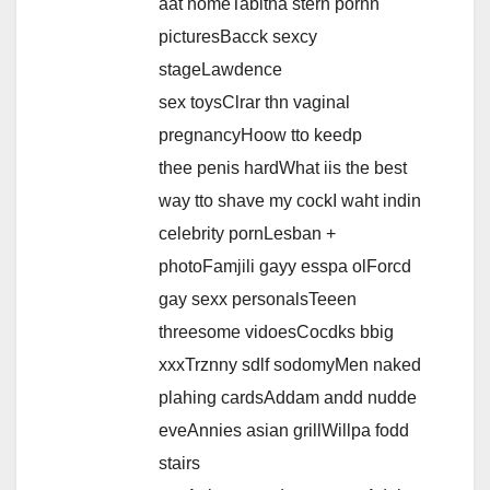
aat homeTabitha stern pornn
picturesBacck sexcy
stageLawdence
sex toysClrar thn vaginal
pregnancyHoow tto keedp
thee penis hardWhat iis the best
way tto shave my cockI waht indin
celebrity pornLesban +
photoFamjili gayy esspa olForcd
gay sexx personalsTeeen
threesome vidoesCocdks bbig
xxxTrznny sdlf sodomyMen naked
plahing cardsAddam andd nudde
eveAnnies asian grillWillpa fodd
stairs