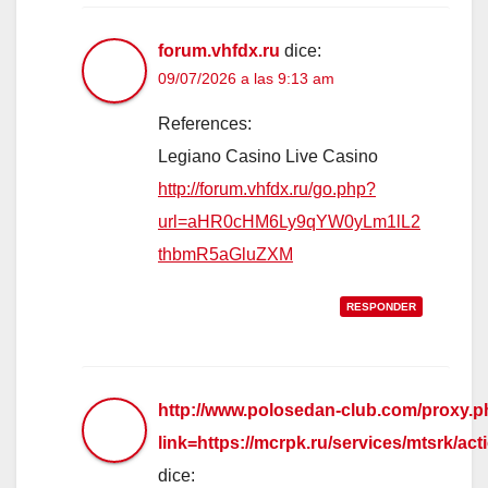
forum.vhfdx.ru
dice:
09/07/2026 a las 9:13 am
References:
Legiano Casino Live Casino
http://forum.vhfdx.ru/go.php?
url=aHR0cHM6Ly9qYW0yLm1lL2
thbmR5aGluZXM
RESPONDER
http://www.polosedan-club.com/proxy.
link=https://mcrpk.ru/services/mts
dice: