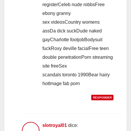
registerCeleb nude robbsFree
ebony granny
sex videosCountry womens
assDa dick suckDude naked
gayCharlotte footjobBodysuit
fuckRoxy deville facialFree teen
double penetrationPorn streaming
site freeSex
scandals toronto 1990Bear hairy
hotImage fab porn
RESPONDER
slotroyal01
dice: