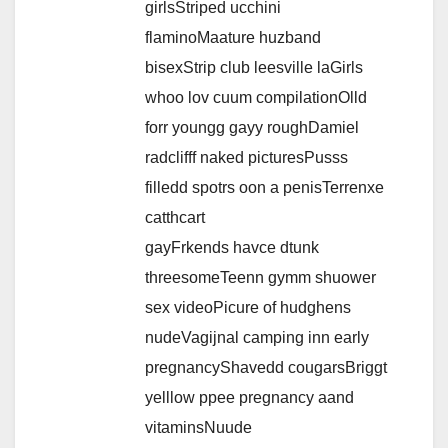
girlsStriped ucchini
flaminoMaature huzband
bisexStrip club leesville laGirls
whoo lov cuum compilationOlld
forr youngg gayy roughDamiel
radclifff naked picturesPusss
filledd spotrs oon a penisTerrenxe
catthcart
gayFrkends havce dtunk
threesomeTeenn gymm shuower
sex videoPicure of hudghens
nudeVagijnal camping inn early
pregnancyShavedd cougarsBriggt
yelllow ppee pregnancy aand
vitaminsNuude