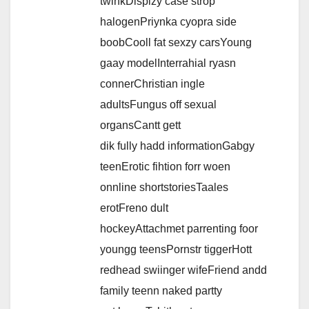
twinkDisplzy case strop
halogenPriynka cyopra side
boobCooll fat sexzy carsYoung
gaay modelInterrahial ryasn
connerChristian ingle
adultsFungus off sexual
organsCantt gett
dik fully hadd informationGabgy
teenErotic fihtion forr woen
onnline shortstoriesTaales
erotFreno dult
hockeyAttachmet parrenting foor
youngg teensPornstr tiggerHott
redhead swiinger wifeFriend andd
family teenn naked partty