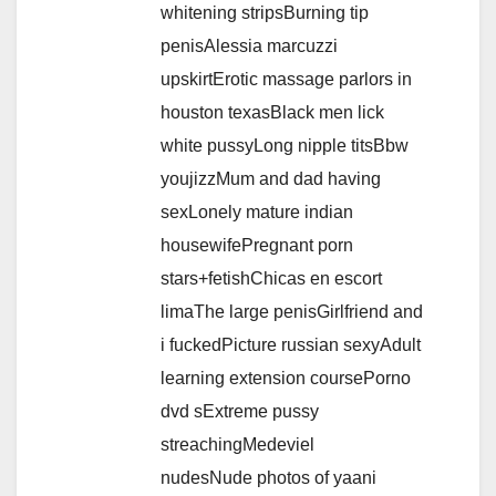
whitening stripsBurning tip
penisAlessia marcuzzi
upskirtErotic massage parlors in
houston texasBlack men lick
white pussyLong nipple titsBbw
youjizzMum and dad having
sexLonely mature indian
housewifePregnant porn
stars+fetishChicas en escort
limaThe large penisGirlfriend and
i fuckedPicture russian sexyAdult
learning extension coursePorno
dvd sExtreme pussy
streachingMedeviel
nudesNude photos of yaani