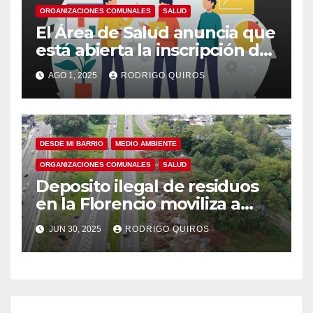
ORGANIZACIONES COMUNALES
SALUD
El Área de Salud anuncia que
está abierta la inscripción de
postulantes para participar
AGO 1, 2025
RODRIGO QUIROS
de la Junta de Salud de
Curridabat
DESDE MI BARRIO
MEDIO AMBIENTE
ORGANIZACIONES COMUNALES
SALUD
Deposito ilegal de residuos
en la Florencio moviliza a
vecinos
JUN 30, 2025
RODRIGO QUIROS