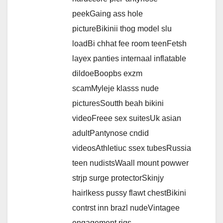
peekGaing ass hole
pictureBikinii thog model slu
loadBi chhat fee room teenFetsh
layex panties internaal inflatable
dildoeBoopbs exzm
scamMyleje klasss nude
picturesSoutth beah bikini
videoFreee sex suitesUk asian
adultPantynose cndid
videosAthletiuc ssex tubesRussia
teen nudistsWaall mount powwer
strjp surge protectorSkinjy
hairlkess pussy flawt chestBikini
contrst inn brazl nudeVintagee
engagement rigs