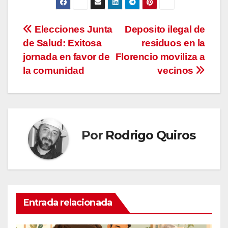
Navegación
Elecciones Junta
Deposito ilegal de
de Salud: Exitosa
residuos en la
de
jornada en favor de
Florencio moviliza a
entradas
la comunidad
vecinos
Por
Rodrigo Quiros
Entrada relacionada