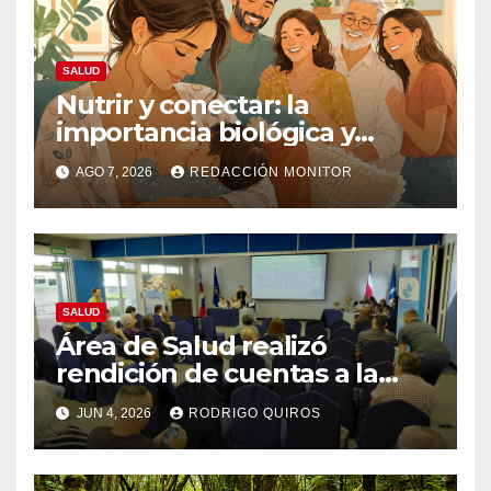
SALUD
Nutrir y conectar: la
importancia biológica y
psicoafectiva de la lactancia
AGO 7, 2026
REDACCIÓN MONITOR
materna
SALUD
Área de Salud realizó
rendición de cuentas a la
comunidad
JUN 4, 2026
RODRIGO QUIROS