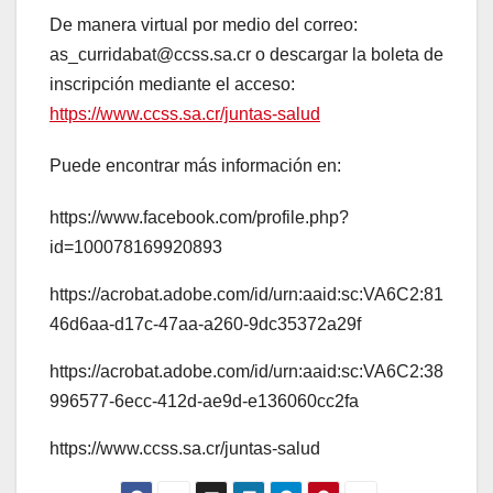
De manera virtual por medio del correo:
as_curridabat@ccss.sa.cr o descargar la boleta de
inscripción mediante el acceso:
https://www.ccss.sa.cr/juntas-salud
Puede encontrar más información en:
https://www.facebook.com/profile.php?
id=100078169920893
https://acrobat.adobe.com/id/urn:aaid:sc:VA6C2:81
46d6aa-d17c-47aa-a260-9dc35372a29f
https://acrobat.adobe.com/id/urn:aaid:sc:VA6C2:38
996577-6ecc-412d-ae9d-e136060cc2fa
https://www.ccss.sa.cr/juntas-salud