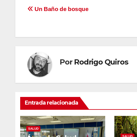
Navegación
Un Baño de bosque
de
entradas
Por
Rodrigo Quiros
Entrada relacionada
SALUD
SALUD