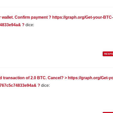
ur wallet. Confirm payment ? https://graph.org/Get-your-BTC
4833e94a& ?
dice:
RESP
ransaction of 2.0 BTC. Cancel? > https://graph.org/Get-yo
767c5c74833e94a& ?
dice: