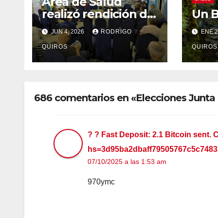
Área de Salud
realizó rendición de
Un 
cuentas a la
JUN 4, 2026
RODRIGO
ENE 2
comunidad
QUIROS
QUIROS
686 comentarios en «Elecciones Junta 
? ? Fast Deposit: 2.1 Bitcoin sent.
hs=3d95ba2dbaff79505767c5c7483
07/10/2025 a las 1:53 am
970ymc