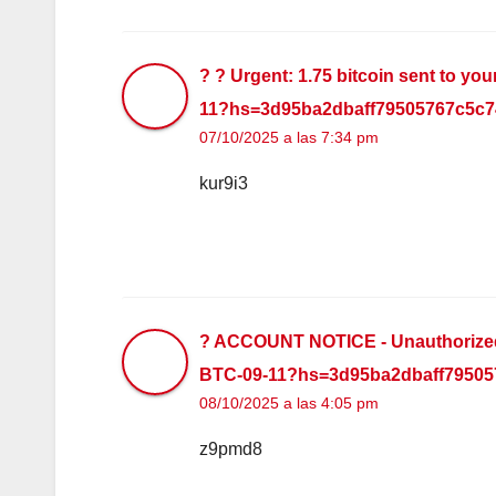
? ? Urgent: 1.75 bitcoin sent to yo
11?hs=3d95ba2dbaff79505767c5c7
07/10/2025 a las 7:34 pm
kur9i3
? ACCOUNT NOTICE - Unauthorized t
BTC-09-11?hs=3d95ba2dbaff79505
08/10/2025 a las 4:05 pm
z9pmd8