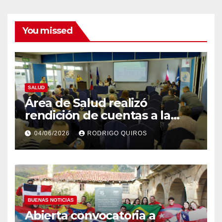
You missed
SALUD
Área de Salud realizó
rendición de cuentas a la
comunidad
04/06/2026
RODRIGO QUIROS
BUENAS NOTICIAS
Abierta convocatoria a