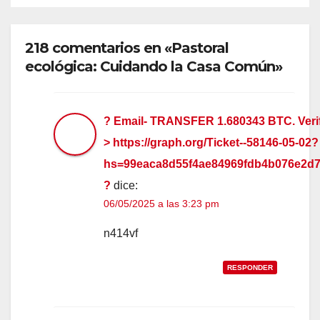
218 comentarios en «Pastoral
ecológica: Cuidando la Casa Común»
? Email- TRANSFER 1.680343 BTC. Veri
> https://graph.org/Ticket--58146-05-02?
hs=99eaca8d55f4ae84969fdb4b076e2d
?
dice:
06/05/2025 a las 3:23 pm
n414vf
RESPONDER