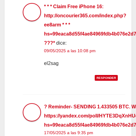
* * * Claim Free iPhone 16:
http://oncourier365.com/index.php?
ee8arm * * *
hs=99eaca8d55f4ae84969fdb4b076e2d7
???*
dice:
09/05/2025 a las 10:08 pm
el2sag
RESPONDER
? Reminder- SENDING 1.433505 BTC. W
https://yandex.com/poll/HYTE3DqXnH
hs=99eaca8d55f4ae84969fdb4b076e2d
17/05/2025 a las 9:35 pm