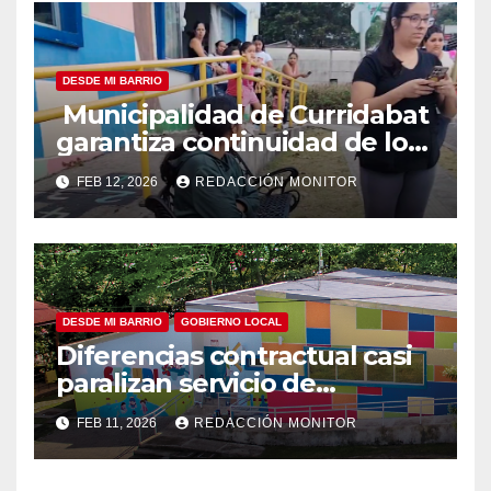
DESDE MI BARRIO
Municipalidad de Curridabat
garantiza continuidad de los
CECUDIs
FEB 12, 2026
REDACCIÓN MONITOR
DESDE MI BARRIO
GOBIERNO LOCAL
Diferencias contractual casi
paralizan servicio de
CECUDIS afectando a
FEB 11, 2026
REDACCIÓN MONITOR
decenas de familias
curridabatenses