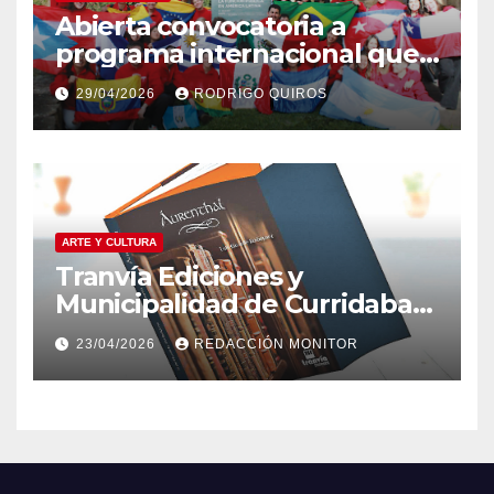
Abierta convocatoria a
programa internacional que
ha destacado a jóvenes de
29/04/2026
RODRIGO QUIROS
Curridabat
ARTE Y CULTURA
Tranvía Ediciones y
Municipalidad de Curridabat
invitan a leer juntos para
23/04/2026
REDACCIÓN MONITOR
celebrar el Día del Libro