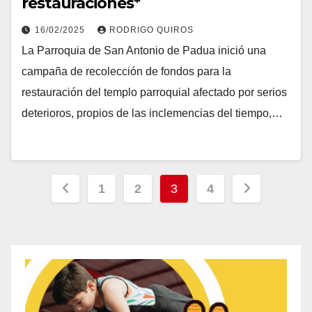
restauraciones*
16/02/2025
RODRIGO QUIROS
La Parroquia de San Antonio de Padua inició una
campaña de recolección de fondos para la
restauración del templo parroquial afectado por serios
deterioros, propios de las inclemencias del tiempo,…
Paginación
1
2
3
4
de
entradas