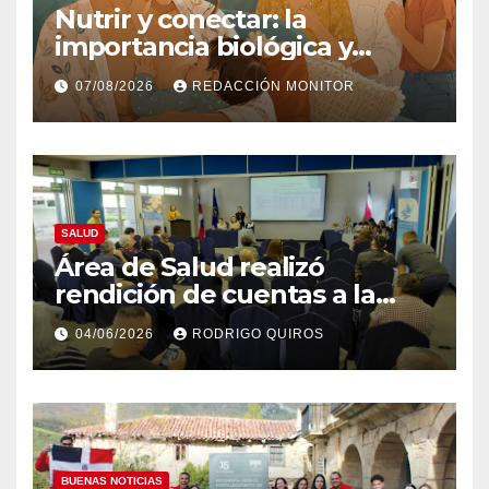
Nutrir y conectar: la
importancia biológica y
psicoafectiva de la lactancia
07/08/2026
REDACCIÓN MONITOR
materna
SALUD
Área de Salud realizó
rendición de cuentas a la
comunidad
04/06/2026
RODRIGO QUIROS
BUENAS NOTICIAS